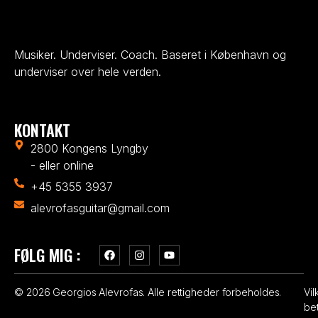
Musiker. Underviser. Coach. Baseret i København og
underviser over hele verden.
KONTAKT
2800 Kongens Lyngby
- eller online
+45 5355 3937
alevrofasguitar@gmail.com
FØLG MIG :
© 2026 Georgios Alevrofas. Alle rettigheder forbeholdes.
Vil
be